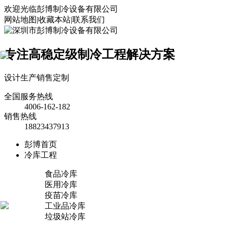
欢迎光临彭博制冷设备有限公司
网站地图
|
收藏本站
|
联系我们
专注高稳定级制冷工程解决方案
×
设计
生产
销售
定制
全国服务热线
4006-162-182
销售热线
18823437913
彭博首页
冷库工程
食品冷库
医用冷库
疫苗冷库
工业品冷库
垃圾站冷库