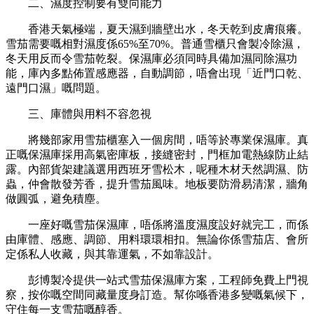
二、濕度控制要有雙向能力
香港天氣極端，夏天濕到牆壁出水，冬天乾到皮膚痕癢。
雪茄需要嘅相對濕度係
65%至70%。普通雪櫃只會製冷除濕，
冬天用反而令雪茄乾裂。保濕庫必須同時具備加濕同除濕功
能，庫內多點佈置感應器，自動調節，唔會出現「近門口乾、
遠門口濕」嘅問題。
三、庫體與用料不容忽視
將幾部家用雪茄櫃塞入一個房間，唔等於專業保濕庫。真
正嘅保濕庫採用高氣密庫板，接縫密封，門框加電熱線防止結
露。內部貨架建議選用西班牙雪松木，呢種木材天然調濕、防
蟲，仲會散發芳香，提升雪茄風味。地板要防滑易清潔，牆角
做圓弧，避免積塵。
一座好嘅雪茄保濕庫，唔係將溫度濕度設好就完工，而係
由庫體、感應、調節、用料環環相扣。無論你係雪茄店、會所
定係私人收藏，與其靠運氣，不如靠設計。
彭博製冷提供一站式雪茄保濕庫方案，工程師免費上門視
察，按你嘅空間同藏量度身訂造。幫你喺香港多變嘅氣候下，
守住每一支雪茄嘅醇香。