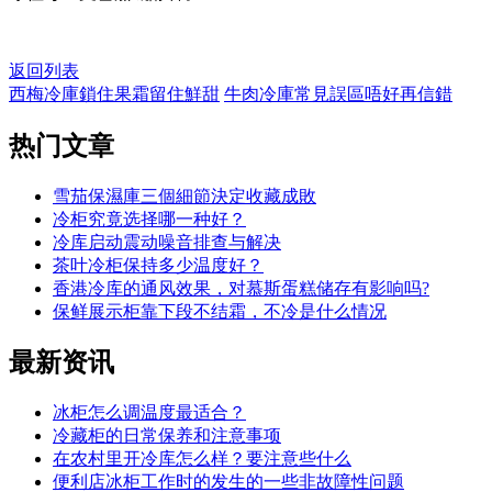
返回列表
西梅冷庫鎖住果霜留住鮮甜
牛肉冷庫常見誤區唔好再信錯
热门
文章
雪茄保濕庫三個細節決定收藏成敗
冷柜究竟选择哪一种好？
冷库启动震动噪音排查与解决
茶叶冷柜保持多少温度好？
香港冷库的通风效果，对慕斯蛋糕储存有影响吗?
保鲜展示柜靠下段不结霜，不冷是什么情况
最新
资讯
冰柜怎么调温度最适合？
冷藏柜的日常保养和注意事项
在农村里开冷库怎么样？要注意些什么
便利店冰柜工作时的发生的一些非故障性问题