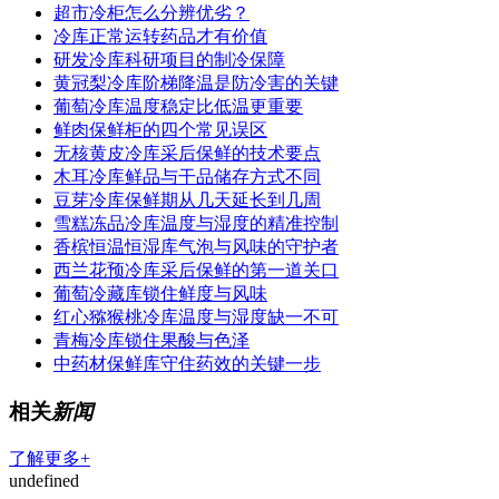
超市冷柜怎么分辨优劣？
冷库正常运转药品才有价值
研发冷库科研项目的制冷保障
黄冠梨冷库阶梯降温是防冷害的关键
葡萄冷库温度稳定比低温更重要
鲜肉保鲜柜的四个常见误区
无核黄皮冷库采后保鲜的技术要点
木耳冷库鲜品与干品储存方式不同
豆芽冷库保鲜期从几天延长到几周
雪糕冻品冷库温度与湿度的精准控制
香槟恒温恒湿库气泡与风味的守护者
西兰花预冷库采后保鲜的第一道关口
葡萄冷藏库锁住鲜度与风味
红心猕猴桃冷库温度与湿度缺一不可
青梅冷库锁住果酸与色泽
中药材保鲜库守住药效的关键一步
相关
新闻
了解更多+
undefined