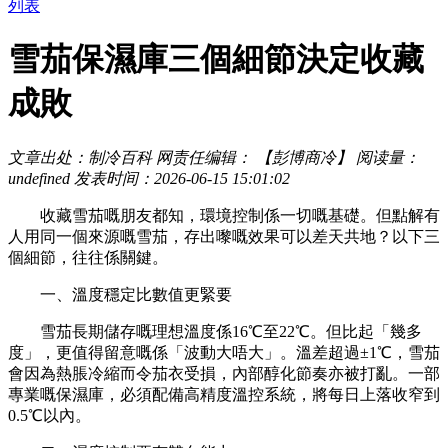
列表
雪茄保濕庫三個細節決定收藏
成敗
文章出处：制冷百科
网责任编辑： 【彭博商冷】
阅读量：
undefined
发表时间：2026-06-15 15:01:02
收藏雪茄嘅朋友都知，環境控制係一切嘅基礎。但點解有
人用同一個來源嘅雪茄，存出嚟嘅效果可以差天共地？以下三
個細節，往往係關鍵。
一、溫度穩定比數值更緊要
雪茄長期儲存嘅理想溫度係
16℃至22℃。但比起「幾多
度」，更值得留意嘅係「波動大唔大」。溫差超過±1℃，雪茄
會因為熱脹冷縮而令茄衣受損，內部醇化節奏亦被打亂。一部
專業嘅保濕庫，必須配備高精度溫控系統，將每日上落收窄到
0.5℃以內。