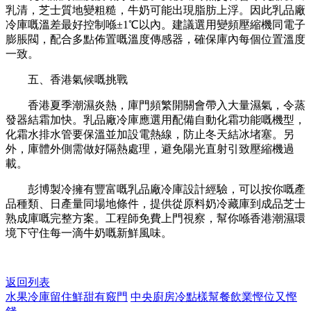
乳清，芝士質地變粗糙，牛奶可能出現脂肪上浮。因此乳品廠
冷庫嘅溫差最好控制喺
±1℃以內。建議選用變頻壓縮機同電子
膨脹閥，配合多點佈置嘅溫度傳感器，確保庫內每個位置溫度
一致。
五、香港氣候嘅挑戰
香港夏季潮濕炎熱，庫門頻繁開關會帶入大量濕氣，令蒸
發器結霜加快。乳品廠冷庫應選用配備自動化霜功能嘅機型，
化霜水排水管要保溫並加設電熱線，防止冬天結冰堵塞。另
外，庫體外側需做好隔熱處理，避免陽光直射引致壓縮機過
載。
彭博製冷擁有豐富嘅乳品廠冷庫設計經驗，可以按你嘅產
品種類、日產量同場地條件，提供從原料奶冷藏庫到成品芝士
熟成庫嘅完整方案。工程師免費上門視察，幫你喺香港潮濕環
境下守住每一滴牛奶嘅新鮮風味。
返回列表
水果冷庫留住鮮甜有竅門
中央廚房冷點樣幫餐飲業慳位又慳