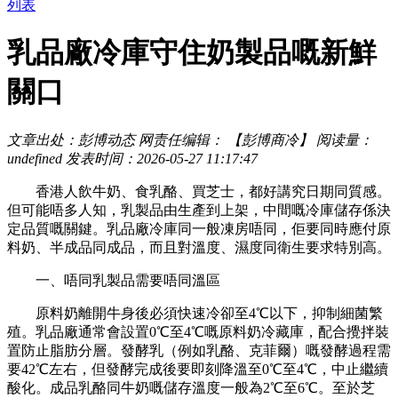
列表
乳品廠冷庫守住奶製品嘅新鮮
關口
文章出处：彭博动态
网责任编辑： 【彭博商冷】
阅读量：
undefined
发表时间：2026-05-27 11:17:47
香港人飲牛奶、食乳酪、買芝士，都好講究日期同質感。
但可能唔多人知，乳製品由生產到上架，中間嘅冷庫儲存係決
定品質嘅關鍵。乳品廠冷庫同一般凍房唔同，佢要同時應付原
料奶、半成品同成品，而且對溫度、濕度同衛生要求特別高。
一、唔同乳製品需要唔同溫區
原料奶離開牛身後必須快速冷卻至
4℃以下，抑制細菌繁
殖。乳品廠通常會設置0℃至4℃嘅原料奶冷藏庫，配合攪拌裝
置防止脂肪分層。發酵乳（例如乳酪、克菲爾）嘅發酵過程需
要42℃左右，但發酵完成後要即刻降溫至0℃至4℃，中止繼續
酸化。成品乳酪同牛奶嘅儲存溫度一般為2℃至6℃。至於芝