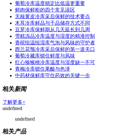
葡萄冷库温度稳定比低温更重要
鲜肉保鲜柜的四个常见误区
无核黄皮冷库采后保鲜的技术要点
木耳冷库鲜品与干品储存方式不同
豆芽冷库保鲜期从几天延长到几周
雪糕冻品冷库温度与湿度的精准控制
香槟恒温恒湿库气泡与风味的守护者
西兰花预冷库采后保鲜的第一道关口
葡萄冷藏库锁住鲜度与风味
红心猕猴桃冷库温度与湿度缺一不可
青梅冷库锁住果酸与色泽
中药材保鲜库守住药效的关键一步
相关
新闻
了解更多+
undefined
undefined
相关
产品