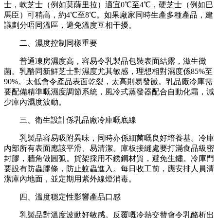
士，軟芝士（例如莫薩里拉）適宜0℃至4℃，硬芝士（例如巴
馬臣）可稍高，約4℃至8℃。如果廠家同時生產多種產品，建
議劃分唔同溫區，避免溫度互相干擾。
二、濕度控制同樣重要
普通凍房濕度高，容易令乳製品包裝表面結露，滋生黴
菌。乳酪同新鮮芝士對濕度尤其敏感，理想相對濕度係
85%至
90%。太低會令產品表面乾裂，太高則易發黴。乳品廠冷庫需
要配備精準嘅濕度調節系統，風冷式蒸發器配合自動化霜，減
少庫內濕度波動。
三、衛生設計係乳品廠冷庫嘅底線
乳製品容易吸附異味，同時亦係細菌嘅良好培養基。冷庫
內部所有表面應該平滑、易清潔。庫板接縫處要打滿食品級密
封膠，牆角做圓弧。貨架採用不銹鋼材質，避免生鏽。冷庫門
要設有防蟲膠條，防止蚊蟲進入。每日收工前，應安排人員清
潔庫內地面，並定期用紫外線燈消毒。
四、溫度穩定性影響產品口感
乳製品對溫度波動好敏感。反覆嘅冷熱交替會令乳酪析出