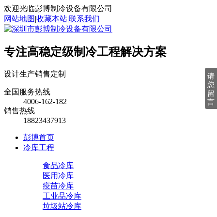
欢迎光临彭博制冷设备有限公司
网站地图
|
收藏本站
|
联系我们
专注高稳定级制冷工程解决方案
设计
生产
销售
定制
请
您
全国服务热线
留
4006-162-182
言
销售热线
18823437913
彭博首页
冷库工程
食品冷库
医用冷库
疫苗冷库
工业品冷库
垃圾站冷库