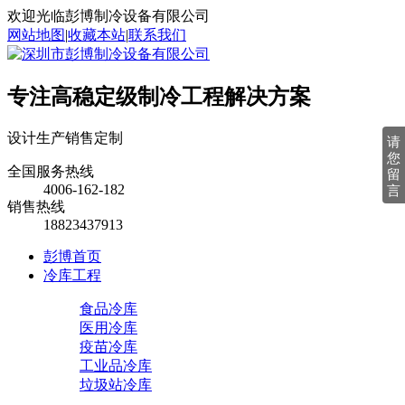
欢迎光临彭博制冷设备有限公司
网站地图
|
收藏本站
|
联系我们
专注高稳定级制冷工程解决方案
设计
生产
销售
定制
请
您
全国服务热线
留
4006-162-182
言
销售热线
18823437913
彭博首页
冷库工程
食品冷库
医用冷库
疫苗冷库
工业品冷库
垃圾站冷库