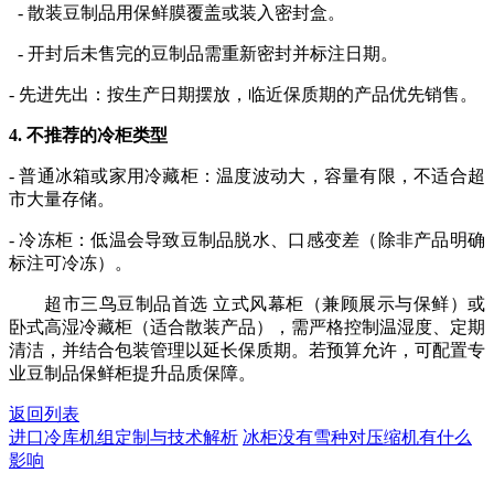
- 散装豆制品用保鲜膜覆盖或装入密封盒。
- 开封后未售完的豆制品需重新密封并标注日期。
- 先进先出：按生产日期摆放，临近保质期的产品优先销售。
4. 不推荐的冷柜类型
- 普通冰箱或家用冷藏柜：温度波动大，容量有限，不适合超
市大量存储。
- 冷冻柜：低温会导致豆制品脱水、口感变差（除非产品明确
标注可冷冻）。
超市三鸟豆制品首选 立式风幕柜（兼顾展示与保鲜）或
卧式高湿冷藏柜（适合散装产品），需严格控制温湿度、定期
清洁，并结合包装管理以延长保质期。若预算允许，可配置专
业豆制品保鲜柜提升品质保障。
返回列表
进口冷库机组定制与技术解析
冰柜没有雪种对压缩机有什么
影响