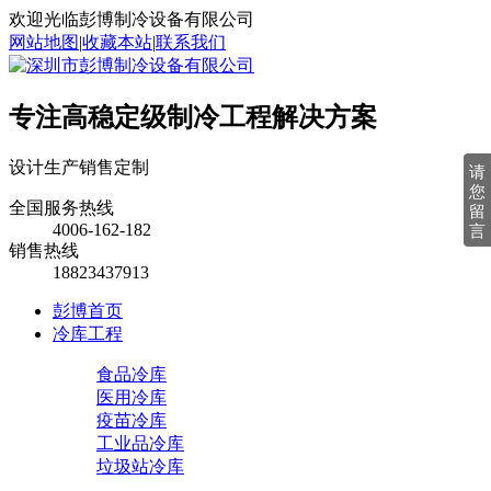
欢迎光临彭博制冷设备有限公司
网站地图
|
收藏本站
|
联系我们
专注高稳定级制冷工程解决方案
设计
生产
销售
定制
请
您
全国服务热线
留
4006-162-182
言
销售热线
18823437913
彭博首页
冷库工程
食品冷库
医用冷库
疫苗冷库
工业品冷库
垃圾站冷库