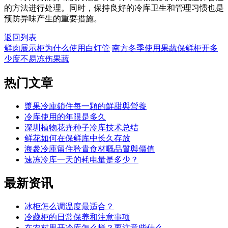
的方法进行处理。同时，保持良好的冷库卫生和管理习惯也是
预防异味产生的重要措施。
返回列表
鲜肉展示柜为什么使用白灯管
南方冬季使用果蔬保鲜柜开多
少度不易冻伤果蔬
热门
文章
漿果冷庫鎖住每一顆的鮮甜與營養
冷库使用的年限是多久
深圳植物花卉种子冷库技术总结
鲜花如何在保鲜库中长久存放
海參冷庫留住矜貴食材嘅品質與價值
速冻冷库一天的耗电量是多少？
最新
资讯
冰柜怎么调温度最适合？
冷藏柜的日常保养和注意事项
在农村里开冷库怎么样？要注意些什么