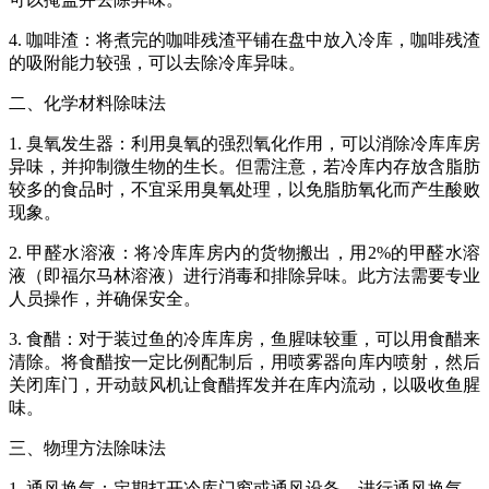
4. 咖啡渣：将煮完的咖啡残渣平铺在盘中放入冷库，咖啡残渣
的吸附能力较强，可以去除冷库异味。
二、化学材料除味法
1. 臭氧发生器：利用臭氧的强烈氧化作用，可以消除冷库库房
异味，并抑制微生物的生长。但需注意，若冷库内存放含脂肪
较多的食品时，不宜采用臭氧处理，以免脂肪氧化而产生酸败
现象。
2. 甲醛水溶液：将冷库库房内的货物搬出，用2%的甲醛水溶
液（即福尔马林溶液）进行消毒和排除异味。此方法需要专业
人员操作，并确保安全。
3. 食醋：对于装过鱼的冷库库房，鱼腥味较重，可以用食醋来
清除。将食醋按一定比例配制后，用喷雾器向库内喷射，然后
关闭库门，开动鼓风机让食醋挥发并在库内流动，以吸收鱼腥
味。
三、物理方法除味法
1. 通风换气：定期打开冷库门窗或通风设备，进行通风换气，