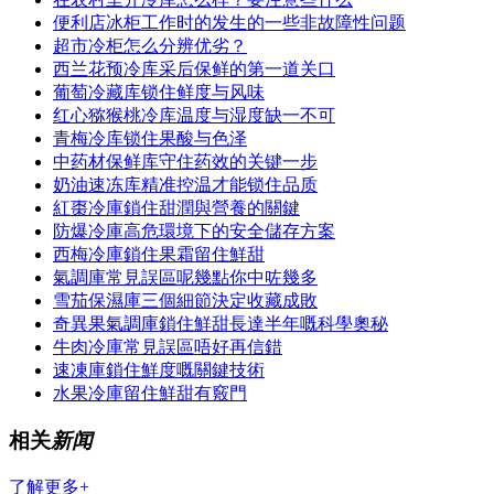
便利店冰柜工作时的发生的一些非故障性问题
超市冷柜怎么分辨优劣？
西兰花预冷库采后保鲜的第一道关口
葡萄冷藏库锁住鲜度与风味
红心猕猴桃冷库温度与湿度缺一不可
青梅冷库锁住果酸与色泽
中药材保鲜库守住药效的关键一步
奶油速冻库精准控温才能锁住品质
紅棗冷庫鎖住甜潤與營養的關鍵
防爆冷庫高危環境下的安全儲存方案
西梅冷庫鎖住果霜留住鮮甜
氣調庫常見誤區呢幾點你中咗幾多
雪茄保濕庫三個細節決定收藏成敗
奇異果氣調庫鎖住鮮甜長達半年嘅科學奧秘
牛肉冷庫常見誤區唔好再信錯
速凍庫鎖住鮮度嘅關鍵技術
水果冷庫留住鮮甜有竅門
相关
新闻
了解更多+