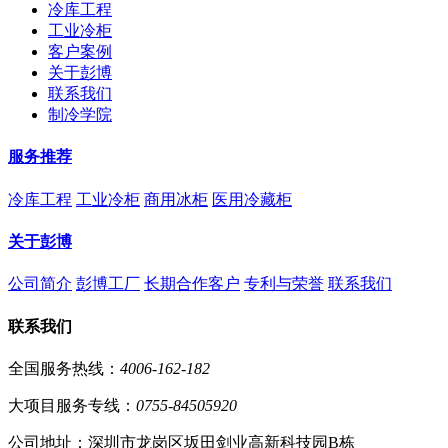
冷库工程
工业冷柜
客户案例
关于彭博
联系我们
制冷学院
服务推荐
冷库工程
工业冷柜
商用冰柜
医用冷藏柜
关于彭博
公司简介
彭博工厂
长期合作客户
专利与荣誉
联系我们
联系我们
全国服务热线：
4006-162-182
大项目服务专线：
0755-84505920
公司地址：深圳市龙岗区坂田剑业高新科技园B栋