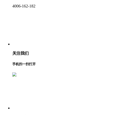
4006-162-182
关注我们
手机扫一扫打开
×
客服