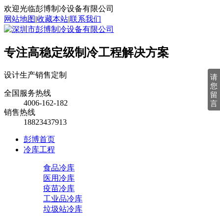
欢迎光临彭博制冷设备有限公司
网站地图
|
收藏本站
|
联系我们
专注高稳定级制冷工程解决方案
设计
生产
销售
定制
请
您
全国服务热线
留
4006-162-182
言
销售热线
18823437913
彭博首页
冷库工程
食品冷库
医用冷库
疫苗冷库
工业品冷库
垃圾站冷库