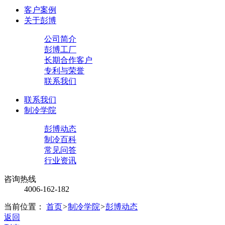
客户案例
关于彭博
公司简介
彭博工厂
长期合作客户
专利与荣誉
联系我们
联系我们
制冷学院
彭博动态
制冷百科
常见问答
行业资讯
咨询热线
4006-162-182
当前位置：
首页
>
制冷学院
>
彭博动态
返回