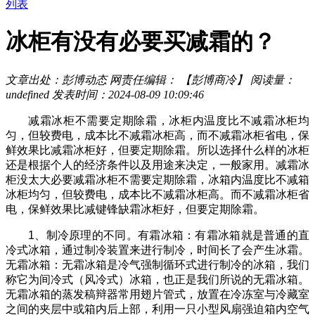
列表
冰柜有没有必要买减霜的？
文章出处：彭博动态
网责任编辑： 【彭博商冷】
阅读量：
undefined
发表时间：2024-08-09 10:09:46
减霜冰柜不需要定期除霜，冰柜内温度比不减霜冰柜均
匀，但较费电，成本比不减霜冰柜高，而不减霜冰柜省电，保
鲜效果比减霜冰柜好，但要定期除霜。所以选择什么样的冰柜
还是根据个人的经济条件以及用途来决定，一般家用。减霜冰
柜没太大必要
减霜冰柜不需要定期除霜，冰箱内温度比不减箱
冰柜均匀，但较费电，成本比不减霜冰柜高。而不减霜冰柜省
电，保鲜效果比减键锋缺霜冰柜好，但要定期除霜。
1、制冷原理的不同。有霜冰箱：有霜冰箱就是普通的直
冷式冰箱，通过制冷装置来进行制冷，时间长了会产生冰霜。
无霜冰箱：无霜冰箱是冷气强制循环式进行制冷的冰箱，我们
称它为间冷式（风冷式）冰箱，也正是我们所说的无霜冰箱。
无霜冰箱的蒸发稿辩器常用翅片管式，放置在冷冻室与冷藏室
之间的夹层中或箱内后上部，利用一只小型风扇强迫箱内空气