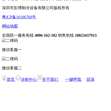
深圳市彭博制冷设备有限公司版权所有
粤ICP备16106769号
网站地图
全国统一服务热线
4006-162-182
销售热线
18823437913
微信客服一
微信客服二
首页
冷柜中心
关于我们
一键呼我
回顶