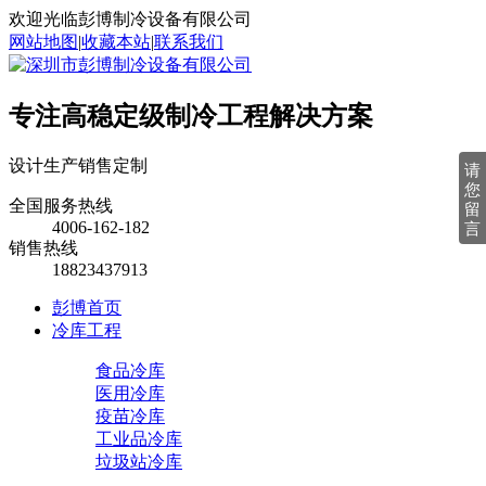
欢迎光临彭博制冷设备有限公司
网站地图
|
收藏本站
|
联系我们
专注高稳定级制冷工程解决方案
设计
生产
销售
定制
请
您
全国服务热线
留
4006-162-182
言
销售热线
18823437913
彭博首页
冷库工程
食品冷库
医用冷库
疫苗冷库
工业品冷库
垃圾站冷库