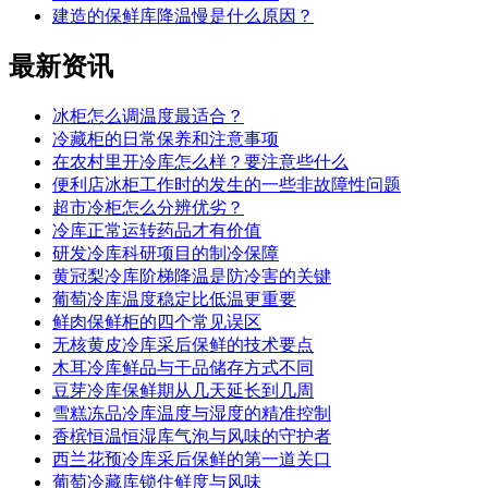
建造的保鲜库降温慢是什么原因？
最新
资讯
冰柜怎么调温度最适合？
冷藏柜的日常保养和注意事项
在农村里开冷库怎么样？要注意些什么
便利店冰柜工作时的发生的一些非故障性问题
超市冷柜怎么分辨优劣？
冷库正常运转药品才有价值
研发冷库科研项目的制冷保障
黄冠梨冷库阶梯降温是防冷害的关键
葡萄冷库温度稳定比低温更重要
鲜肉保鲜柜的四个常见误区
无核黄皮冷库采后保鲜的技术要点
木耳冷库鲜品与干品储存方式不同
豆芽冷库保鲜期从几天延长到几周
雪糕冻品冷库温度与湿度的精准控制
香槟恒温恒湿库气泡与风味的守护者
西兰花预冷库采后保鲜的第一道关口
葡萄冷藏库锁住鲜度与风味