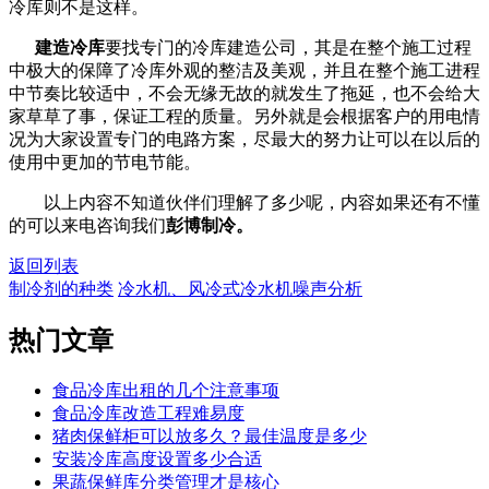
冷库则不是这样。
建造冷库
要找专门的冷库建造公司，其是在整个施工过程
中极大的保障了冷库外观的整洁及美观，并且在整个施工进程
中节奏比较适中，不会无缘无故的就发生了拖延，也不会给大
家草草了事，保证工程的质量。另外就是会根据客户的用电情
况为大家设置专门的电路方案，尽最大的努力让可以在以后的
使用中更加的节电节能。
以上内容不知道伙伴们理解了多少呢，内容如果还有不懂
的可以来电咨询我们
彭博制冷
。
返回列表
制冷剂的种类
冷水机、风冷式冷水机噪声分析
热门
文章
食品冷库出租的几个注意事项
食品冷库改造工程难易度
猪肉保鲜柜可以放多久？最佳温度是多少
安装冷库高度设置多少合适
果蔬保鲜库分类管理才是核心