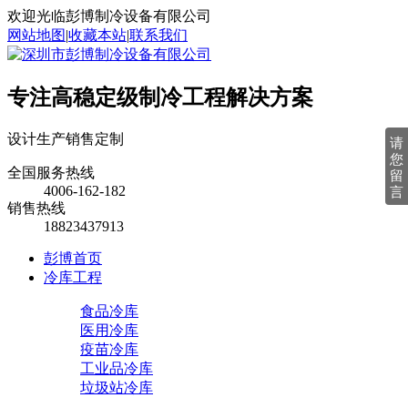
欢迎光临彭博制冷设备有限公司
网站地图
|
收藏本站
|
联系我们
专注高稳定级制冷工程解决方案
设计
生产
销售
定制
请
您
全国服务热线
留
4006-162-182
言
销售热线
18823437913
彭博首页
冷库工程
食品冷库
医用冷库
疫苗冷库
工业品冷库
垃圾站冷库