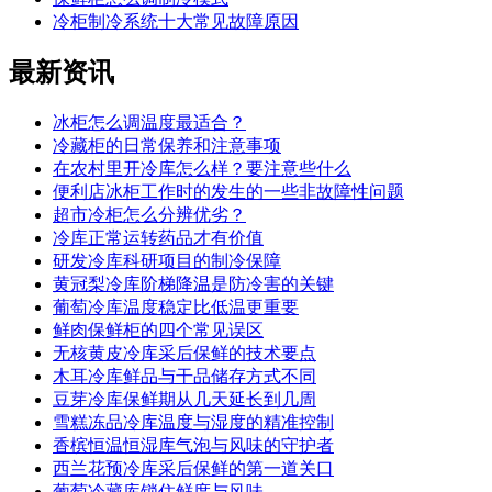
冷柜制冷系统十大常见故障原因
最新
资讯
冰柜怎么调温度最适合？
冷藏柜的日常保养和注意事项
在农村里开冷库怎么样？要注意些什么
便利店冰柜工作时的发生的一些非故障性问题
超市冷柜怎么分辨优劣？
冷库正常运转药品才有价值
研发冷库科研项目的制冷保障
黄冠梨冷库阶梯降温是防冷害的关键
葡萄冷库温度稳定比低温更重要
鲜肉保鲜柜的四个常见误区
无核黄皮冷库采后保鲜的技术要点
木耳冷库鲜品与干品储存方式不同
豆芽冷库保鲜期从几天延长到几周
雪糕冻品冷库温度与湿度的精准控制
香槟恒温恒湿库气泡与风味的守护者
西兰花预冷库采后保鲜的第一道关口
葡萄冷藏库锁住鲜度与风味