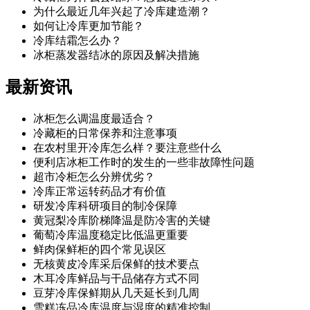
为什么最近几年兴起了冷库建造潮？
如何让冷库更加节能？
冷库结霜怎么办？
冰柜蒸发器结冰的原因及解决措施
最新
资讯
冰柜怎么调温度最适合？
冷藏柜的日常保养和注意事项
在农村里开冷库怎么样？要注意些什么
便利店冰柜工作时的发生的一些非故障性问题
超市冷柜怎么分辨优劣？
冷库正常运转药品才有价值
研发冷库科研项目的制冷保障
黄冠梨冷库阶梯降温是防冷害的关键
葡萄冷库温度稳定比低温更重要
鲜肉保鲜柜的四个常见误区
无核黄皮冷库采后保鲜的技术要点
木耳冷库鲜品与干品储存方式不同
豆芽冷库保鲜期从几天延长到几周
雪糕冻品冷库温度与湿度的精准控制