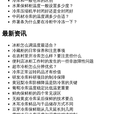
冷库和一般仓库的区别
水果保鲜柜温度一般设置多少度？
冷库压缩机半封闭好还是全封闭好
中药材冷库的温度调多少合适？
炸薯条为什么要在冷柜中冷冻一下？
最新
资讯
冰柜怎么调温度最适合？
冷藏柜的日常保养和注意事项
在农村里开冷库怎么样？要注意些什么
便利店冰柜工作时的发生的一些非故障性问题
超市冷柜怎么分辨优劣？
冷库正常运转药品才有价值
研发冷库科研项目的制冷保障
黄冠梨冷库阶梯降温是防冷害的关键
葡萄冷库温度稳定比低温更重要
鲜肉保鲜柜的四个常见误区
无核黄皮冷库采后保鲜的技术要点
木耳冷库鲜品与干品储存方式不同
豆芽冷库保鲜期从几天延长到几周