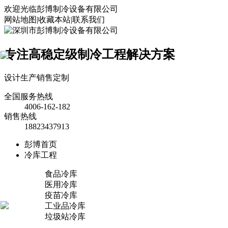
欢迎光临彭博制冷设备有限公司
网站地图
|
收藏本站
|
联系我们
专注高稳定级制冷工程解决方案
×
设计
生产
销售
定制
全国服务热线
4006-162-182
销售热线
18823437913
彭博首页
冷库工程
食品冷库
医用冷库
疫苗冷库
工业品冷库
垃圾站冷库