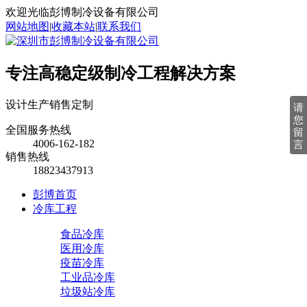
欢迎光临彭博制冷设备有限公司
网站地图
|
收藏本站
|
联系我们
专注高稳定级制冷工程解决方案
设计
生产
销售
定制
请
您
全国服务热线
留
4006-162-182
言
销售热线
18823437913
彭博首页
冷库工程
食品冷库
医用冷库
疫苗冷库
工业品冷库
垃圾站冷库