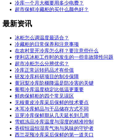
冷库一个月大概要用多少电费？
超市保鲜冷藏柜的买什么颜色好？
最新
资讯
冰柜怎么调温度最适合？
冷藏柜的日常保养和注意事项
在农村里开冷库怎么样？要注意些什么
便利店冰柜工作时的发生的一些非故障性问题
超市冷柜怎么分辨优劣？
冷库正常运转药品才有价值
研发冷库科研项目的制冷保障
黄冠梨冷库阶梯降温是防冷害的关键
葡萄冷库温度稳定比低温更重要
鲜肉保鲜柜的四个常见误区
无核黄皮冷库采后保鲜的技术要点
木耳冷库鲜品与干品储存方式不同
豆芽冷库保鲜期从几天延长到几周
雪糕冻品冷库温度与湿度的精准控制
香槟恒温恒湿库气泡与风味的守护者
西兰花预冷库采后保鲜的第一道关口