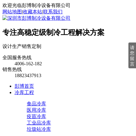
欢迎光临彭博制冷设备有限公司
网站地图
|
收藏本站
|
联系我们
专注高稳定级制冷工程解决方案
设计
生产
销售
定制
请
您
全国服务热线
留
4006-162-182
言
销售热线
18823437913
彭博首页
冷库工程
食品冷库
医用冷库
疫苗冷库
工业品冷库
垃圾站冷库