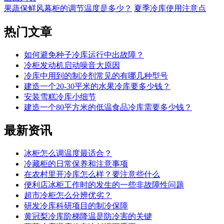
果蔬保鲜风幕柜的调节温度是多少？
夏季冷库使用注意点
热门
文章
如何避免种子冷库运行中出故障？
冷柜发动机启动噪音大原因
冷库中用到的制冷剂常见的有哪几种型号
建造一个20-30平米的水果冷库要多少钱？
安装雪糕冷库小细节
建造一个80平方米的低温食品冷库需要多少钱？
最新
资讯
冰柜怎么调温度最适合？
冷藏柜的日常保养和注意事项
在农村里开冷库怎么样？要注意些什么
便利店冰柜工作时的发生的一些非故障性问题
超市冷柜怎么分辨优劣？
研发冷库科研项目的制冷保障
黄冠梨冷库阶梯降温是防冷害的关键