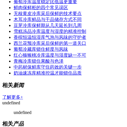
葡萄冷库温度稳定比低温更重要
鲜肉保鲜柜的四个常见误区
无核黄皮冷库采后保鲜的技术要点
木耳冷库鲜品与干品储存方式不同
豆芽冷库保鲜期从几天延长到几周
雪糕冻品冷库温度与湿度的精准控制
香槟恒温恒湿库气泡与风味的守护者
西兰花预冷库采后保鲜的第一道关口
葡萄冷藏库锁住鲜度与风味
红心猕猴桃冷库温度与湿度缺一不可
青梅冷库锁住果酸与色泽
中药材保鲜库守住药效的关键一步
奶油速冻库精准控温才能锁住品质
相关
新闻
了解更多+
undefined
undefined
相关
产品