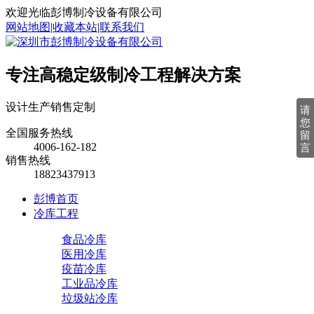
欢迎光临彭博制冷设备有限公司
网站地图
|
收藏本站
|
联系我们
专注高稳定级制冷工程解决方案
设计
生产
销售
定制
请
您
全国服务热线
留
4006-162-182
言
销售热线
18823437913
彭博首页
冷库工程
食品冷库
医用冷库
疫苗冷库
工业品冷库
垃圾站冷库