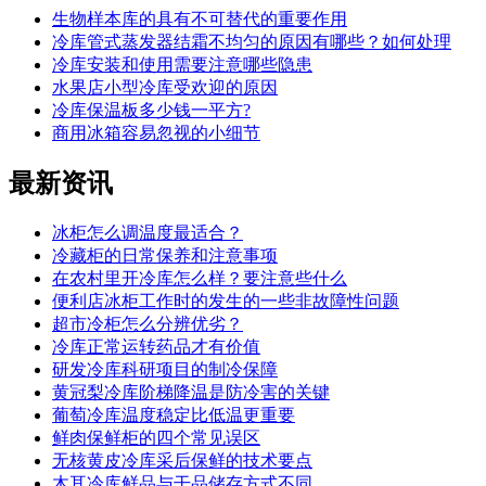
生物样本库的具有不可替代的重要作用
冷库管式蒸发器结霜不均匀的原因有哪些？如何处理
冷库安装和使用需要注意哪些隐患
水果店小型冷库受欢迎的原因
冷库保温板多少钱一平方?
商用冰箱容易忽视的小细节
最新
资讯
冰柜怎么调温度最适合？
冷藏柜的日常保养和注意事项
在农村里开冷库怎么样？要注意些什么
便利店冰柜工作时的发生的一些非故障性问题
超市冷柜怎么分辨优劣？
冷库正常运转药品才有价值
研发冷库科研项目的制冷保障
黄冠梨冷库阶梯降温是防冷害的关键
葡萄冷库温度稳定比低温更重要
鲜肉保鲜柜的四个常见误区
无核黄皮冷库采后保鲜的技术要点
木耳冷库鲜品与干品储存方式不同