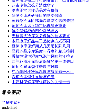
便利店冰柜工作时的发生的一些非故障性问题
超市冷柜怎么分辨优劣？
冷库正常运转药品才有价值
研发冷库科研项目的制冷保障
黄冠梨冷库阶梯降温是防冷害的关键
葡萄冷库温度稳定比低温更重要
鲜肉保鲜柜的四个常见误区
无核黄皮冷库采后保鲜的技术要点
木耳冷库鲜品与干品储存方式不同
豆芽冷库保鲜期从几天延长到几周
雪糕冻品冷库温度与湿度的精准控制
香槟恒温恒湿库气泡与风味的守护者
西兰花预冷库采后保鲜的第一道关口
葡萄冷藏库锁住鲜度与风味
红心猕猴桃冷库温度与湿度缺一不可
青梅冷库锁住果酸与色泽
中药材保鲜库守住药效的关键一步
相关
新闻
了解更多+
undefined