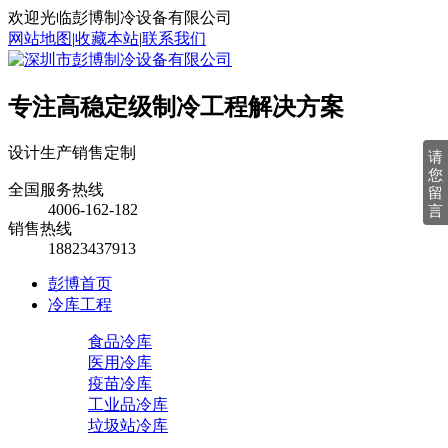
欢迎光临彭博制冷设备有限公司
网站地图
|
收藏本站
|
联系我们
专注高稳定级制冷工程解决方案
设计
生产
销售
定制
请
您
全国服务热线
留
4006-162-182
言
销售热线
18823437913
彭博首页
冷库工程
食品冷库
医用冷库
疫苗冷库
工业品冷库
垃圾站冷库