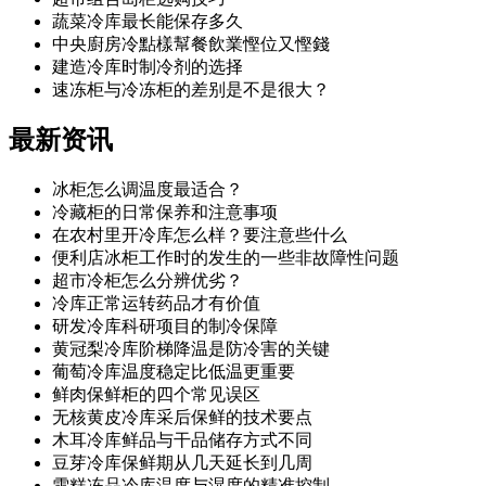
蔬菜冷库最长能保存多久
中央廚房冷點樣幫餐飲業慳位又慳錢
建造冷库时制冷剂的选择
速冻柜与冷冻柜的差别是不是很大？
最新
资讯
冰柜怎么调温度最适合？
冷藏柜的日常保养和注意事项
在农村里开冷库怎么样？要注意些什么
便利店冰柜工作时的发生的一些非故障性问题
超市冷柜怎么分辨优劣？
冷库正常运转药品才有价值
研发冷库科研项目的制冷保障
黄冠梨冷库阶梯降温是防冷害的关键
葡萄冷库温度稳定比低温更重要
鲜肉保鲜柜的四个常见误区
无核黄皮冷库采后保鲜的技术要点
木耳冷库鲜品与干品储存方式不同
豆芽冷库保鲜期从几天延长到几周
雪糕冻品冷库温度与湿度的精准控制