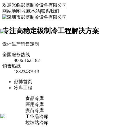
欢迎光临彭博制冷设备有限公司
网站地图
|
收藏本站
|
联系我们
专注高稳定级制冷工程解决方案
×
设计
生产
销售
定制
全国服务热线
4006-162-182
销售热线
18823437913
彭博首页
冷库工程
食品冷库
医用冷库
疫苗冷库
工业品冷库
垃圾站冷库