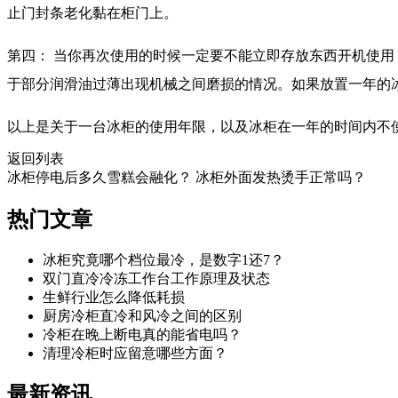
止门封条老化黏在柜门上。
第四： 当你再次使用的时候一定要不能立即存放东西开机使
于部分润滑油过薄出现机械之间磨损的情况。如果放置一年的
以上是关于一台冰柜的使用年限，以及冰柜在一年的时间内不
返回列表
冰柜停电后多久雪糕会融化？
冰柜外面发热烫手正常吗？
热门
文章
冰柜究竟哪个档位最冷，是数字1还7？
双门直冷冷冻工作台工作原理及状态
生鲜行业怎么降低耗损
​厨房冷柜直冷和风冷之间的区别
冷柜在晚上断电真的能省电吗？
清理冷柜时应留意哪些方面？
最新
资讯