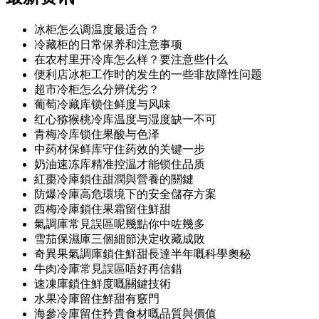
冰柜怎么调温度最适合？
冷藏柜的日常保养和注意事项
在农村里开冷库怎么样？要注意些什么
便利店冰柜工作时的发生的一些非故障性问题
超市冷柜怎么分辨优劣？
葡萄冷藏库锁住鲜度与风味
红心猕猴桃冷库温度与湿度缺一不可
青梅冷库锁住果酸与色泽
中药材保鲜库守住药效的关键一步
奶油速冻库精准控温才能锁住品质
紅棗冷庫鎖住甜潤與營養的關鍵
防爆冷庫高危環境下的安全儲存方案
西梅冷庫鎖住果霜留住鮮甜
氣調庫常見誤區呢幾點你中咗幾多
雪茄保濕庫三個細節決定收藏成敗
奇異果氣調庫鎖住鮮甜長達半年嘅科學奧秘
牛肉冷庫常見誤區唔好再信錯
速凍庫鎖住鮮度嘅關鍵技術
水果冷庫留住鮮甜有竅門
海參冷庫留住矜貴食材嘅品質與價值