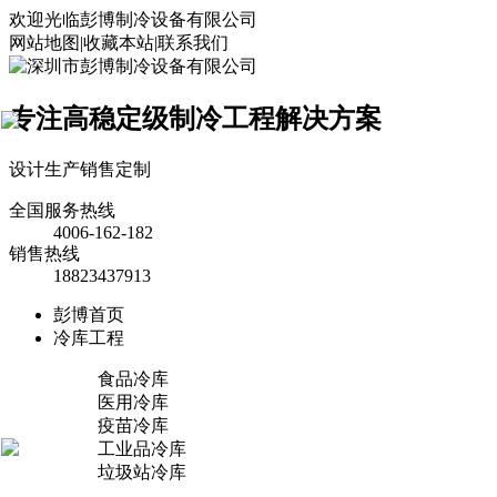
欢迎光临彭博制冷设备有限公司
网站地图
|
收藏本站
|
联系我们
专注高稳定级制冷工程解决方案
×
设计
生产
销售
定制
全国服务热线
4006-162-182
销售热线
18823437913
彭博首页
冷库工程
食品冷库
医用冷库
疫苗冷库
工业品冷库
垃圾站冷库