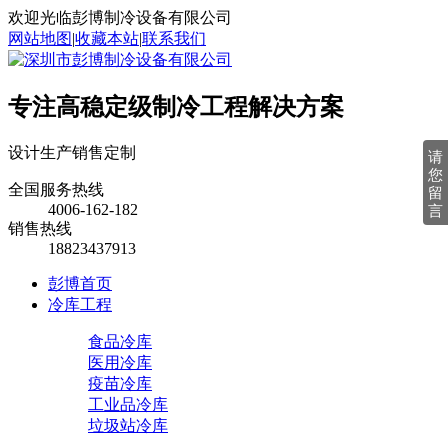
欢迎光临彭博制冷设备有限公司
网站地图
|
收藏本站
|
联系我们
专注高稳定级制冷工程解决方案
设计
生产
销售
定制
请
您
全国服务热线
留
4006-162-182
言
销售热线
18823437913
彭博首页
冷库工程
食品冷库
医用冷库
疫苗冷库
工业品冷库
垃圾站冷库