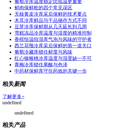
葡萄冷库温度稳定比低温更重要
鲜肉保鲜柜的四个常见误区
无核黄皮冷库采后保鲜的技术要点
木耳冷库鲜品与干品储存方式不同
豆芽冷库保鲜期从几天延长到几周
雪糕冻品冷库温度与湿度的精准控制
香槟恒温恒湿库气泡与风味的守护者
西兰花预冷库采后保鲜的第一道关口
葡萄冷藏库锁住鲜度与风味
红心猕猴桃冷库温度与湿度缺一不可
青梅冷库锁住果酸与色泽
中药材保鲜库守住药效的关键一步
相关
新闻
了解更多+
undefined
undefined
相关
产品