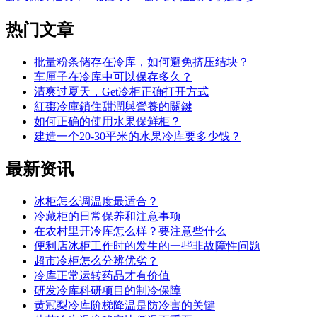
热门
文章
批量粉条储存在冷库，如何避免挤压结块？
车厘子在冷库中可以保存多久？
清爽过夏天，Get冷柜正确打开方式
紅棗冷庫鎖住甜潤與營養的關鍵
如何正确的使用水果保鲜柜？
建造一个20-30平米的水果冷库要多少钱？
最新
资讯
冰柜怎么调温度最适合？
冷藏柜的日常保养和注意事项
在农村里开冷库怎么样？要注意些什么
便利店冰柜工作时的发生的一些非故障性问题
超市冷柜怎么分辨优劣？
冷库正常运转药品才有价值
研发冷库科研项目的制冷保障
黄冠梨冷库阶梯降温是防冷害的关键