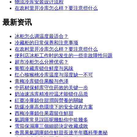
物流冷库安装设计流程
在农村里开冷库怎么样？要注意些什么
最新
资讯
冰柜怎么调温度最适合？
冷藏柜的日常保养和注意事项
在农村里开冷库怎么样？要注意些什么
便利店冰柜工作时的发生的一些非故障性问题
超市冷柜怎么分辨优劣？
葡萄冷藏库锁住鲜度与风味
红心猕猴桃冷库温度与湿度缺一不可
青梅冷库锁住果酸与色泽
中药材保鲜库守住药效的关键一步
奶油速冻库精准控温才能锁住品质
紅棗冷庫鎖住甜潤與營養的關鍵
防爆冷庫高危環境下的安全儲存方案
西梅冷庫鎖住果霜留住鮮甜
氣調庫常見誤區呢幾點你中咗幾多
雪茄保濕庫三個細節決定收藏成敗
奇異果氣調庫鎖住鮮甜長達半年嘅科學奧秘