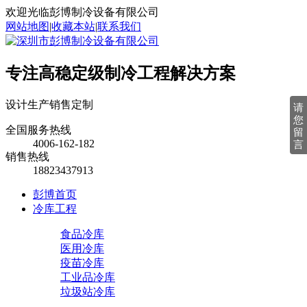
欢迎光临彭博制冷设备有限公司
网站地图
|
收藏本站
|
联系我们
专注高稳定级制冷工程解决方案
设计
生产
销售
定制
请
您
全国服务热线
留
4006-162-182
言
销售热线
18823437913
彭博首页
冷库工程
食品冷库
医用冷库
疫苗冷库
工业品冷库
垃圾站冷库