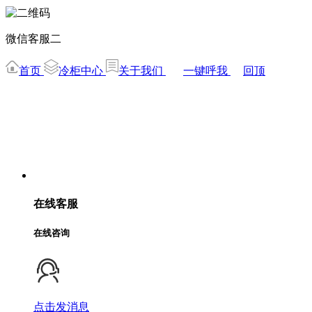
微信客服二
首页
冷柜中心
关于我们
一键呼我
回顶
在线客服
在线咨询
点击发消息