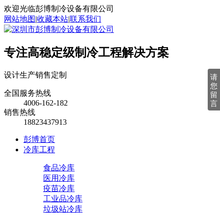
欢迎光临彭博制冷设备有限公司
网站地图
|
收藏本站
|
联系我们
专注高稳定级制冷工程解决方案
设计
生产
销售
定制
请
您
全国服务热线
留
4006-162-182
言
销售热线
18823437913
彭博首页
冷库工程
食品冷库
医用冷库
疫苗冷库
工业品冷库
垃圾站冷库