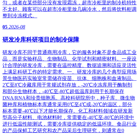
匀，或者在某些部分没有发现霜冻，超市冷柜里的制冷机特性
不太好。顾客可以在超市冷柜里放几碗冷水，然后将饮料柜调
整到冷冻模式。
05
2026-08
研发冷库科研项目的制冷保障
研发冷库不同于普通商用冷库，它的服务对象不是食品或工业
品，而是实验样品、生物制品、化学试剂和精密材料。一座设
计合理的研发冷库，需要在温控精度、数据追溯和适应灵活性
上满足科研工作的特定需求。一、研发冷库的几个典型应用场
景生物医药实验室常需储存疫苗、抗体、细胞株和血液制品。
2℃至8℃冷藏库用于常规试剂存放，-20℃冷冻库用于酶制剂
和部分生物样本，-40℃至-80℃超低温库则用于长期保存
DNA/RNA和珍贵细胞系。高校科研院所中，种子库、微生物
菌种库和植物标本库通常采用0℃至4℃或-20℃的温区，部分
标本需要-40℃以下才能长期保存。化工和材料领域在研发新
型高分子材料、电池材料时，常需要在-40℃至-80℃的环境中
进行低温性能测试，需要冷库提供稳定的低温环境。食品行业
的产品保鲜工艺研究和农产品采后生理研究，则通常在0