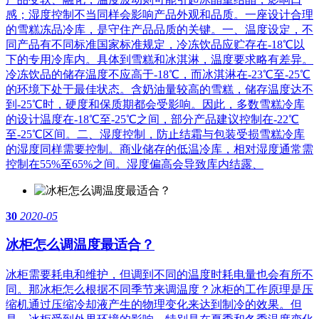
感；湿度控制不当同样会影响产品外观和品质。一座设计合理
的雪糕冻品冷库，是守住产品品质的关键。一、温度设定，不
同产品有不同标准国家标准规定，冷冻饮品应贮存在-18℃以
下的专用冷库内。具体到雪糕和冰淇淋，温度要求略有差异。
冷冻饮品的储存温度不应高于-18℃，而冰淇淋在-23℃至-25℃
的环境下处于最佳状态。含奶油量较高的雪糕，储存温度达不
到-25℃时，硬度和保质期都会受影响。因此，多数雪糕冷库
的设计温度在-18℃至-25℃之间，部分产品建议控制在-22℃
至-25℃区间。二、湿度控制，防止结霜与包装受损雪糕冷库
的湿度同样需要控制。商业储存的低温冷库，相对湿度通常需
控制在55%至65%之间。湿度偏高会导致库内结露、
30
2020-05
冰柜怎么调温度最适合？
冰柜需要耗电和维护，但调到不同的温度时耗电量也会有所不
同。那冰柜怎么根据不同季节来调温度？冰柜的工作原理是压
缩机通过压缩冷却液产生的物理变化来达到制冷的效果。但