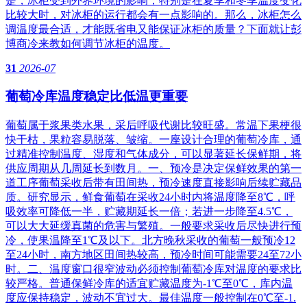
是，冰柜受到外界环境的影响，特别是在夏季和冬季温度变化
比较大时，对冰柜的运行都会有一点影响的。那么，冰柜怎么
调温度最合适，才能既省电又能保证冰柜的质量？下面就让彭
博商冷来教如何调节冰柜的温度。
31
2026-07
葡萄冷库温度稳定比低温更重要
葡萄属于浆果类水果，采后呼吸代谢比较旺盛。常温下果梗很
快干枯，果粒容易脱落、皱缩。一座设计合理的葡萄冷库，通
过精准控制温度、湿度和气体成分，可以显著延长保鲜期，将
供应周期从几周延长到数月。一、预冷是决定保鲜效果的第一
道工序葡萄采收后带有田间热，预冷速度直接影响后续贮藏品
质。研究显示，鲜食葡萄在采收24小时内将温度降至8℃，呼
吸效率可降低一半，贮藏期延长一倍；若进一步降至4.5℃，
可以大大延缓真菌的危害与繁殖。一般要求采收后尽快进行预
冷，使果温降至1℃及以下。北方晚秋采收的葡萄一般预冷12
至24小时，南方地区田间热较高，预冷时间可能需要24至72小
时。二、温度窗口很窄波动必须控制葡萄冷库对温度的要求比
较严格。普通保鲜冷库的适宜贮藏温度为-1℃至0℃，库内温
度应保持稳定，波动不宜过大。最佳温度一般控制在0℃至-1.