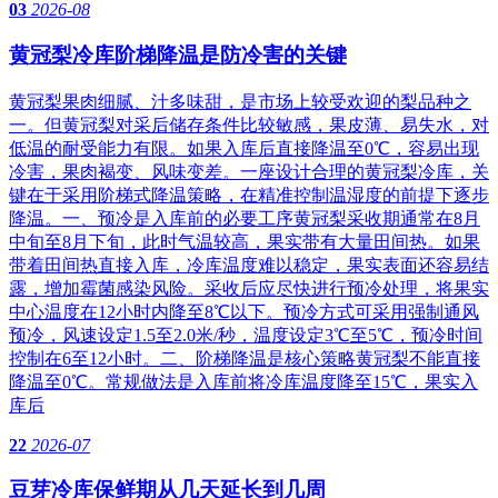
03
2026-08
黄冠梨冷库阶梯降温是防冷害的关键
黄冠梨果肉细腻、汁多味甜，是市场上较受欢迎的梨品种之
一。但黄冠梨对采后储存条件比较敏感，果皮薄、易失水，对
低温的耐受能力有限。如果入库后直接降温至0℃，容易出现
冷害，果肉褐变、风味变差。一座设计合理的黄冠梨冷库，关
键在于采用阶梯式降温策略，在精准控制温湿度的前提下逐步
降温。一、预冷是入库前的必要工序黄冠梨采收期通常在8月
中旬至8月下旬，此时气温较高，果实带有大量田间热。如果
带着田间热直接入库，冷库温度难以稳定，果实表面还容易结
露，增加霉菌感染风险。采收后应尽快进行预冷处理，将果实
中心温度在12小时内降至8℃以下。预冷方式可采用强制通风
预冷，风速设定1.5至2.0米/秒，温度设定3℃至5℃，预冷时间
控制在6至12小时。二、阶梯降温是核心策略黄冠梨不能直接
降温至0℃。常规做法是入库前将冷库温度降至15℃，果实入
库后
22
2026-07
豆芽冷库保鲜期从几天延长到几周