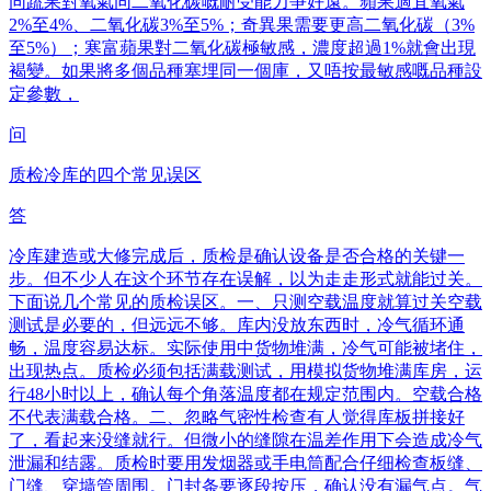
同蔬果對氧氣同二氧化碳嘅耐受能力爭好遠。蘋果適宜氧氣
2%至4%、二氧化碳3%至5%；奇異果需要更高二氧化碳（3%
至5%）；寒富蘋果對二氧化碳極敏感，濃度超過1%就會出現
褐變。如果將多個品種塞埋同一個庫，又唔按最敏感嘅品種設
定參數，
问
质检冷库的四个常见误区
答
冷库建造或大修完成后，质检是确认设备是否合格的关键一
步。但不少人在这个环节存在误解，以为走走形式就能过关。
下面说几个常见的质检误区。一、只测空载温度就算过关空载
测试是必要的，但远远不够。库内没放东西时，冷气循环通
畅，温度容易达标。实际使用中货物堆满，冷气可能被堵住，
出现热点。质检必须包括满载测试，用模拟货物堆满库房，运
行48小时以上，确认每个角落温度都在规定范围内。空载合格
不代表满载合格。二、忽略气密性检查有人觉得库板拼接好
了，看起来没缝就行。但微小的缝隙在温差作用下会造成冷气
泄漏和结露。质检时要用发烟器或手电筒配合仔细检查板缝、
门缝、穿墙管周围。门封条要逐段按压，确认没有漏气点。气