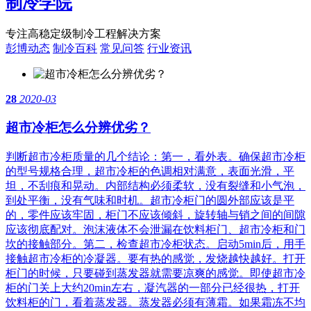
制冷学院
专注高稳定级制冷工程解决方案
彭博动态
制冷百科
常见问答
行业资讯
28
2020-03
超市冷柜怎么分辨优劣？
判断超市冷柜质量的几个结论：第一，看外表。确保超市冷柜
的型号规格合理，超市冷柜的色调相对满意，表面光滑，平
坦，不刮痕和晃动。内部结构必须柔软，没有裂缝和小气泡，
到处平衡，没有气味和时机。超市冷柜门的圆外部应该是平
的，零件应该牢固，柜门不应该倾斜，旋转轴与销之间的间隙
应该彻底配对。泡沫液体不会泄漏在饮料柜门、超市冷柜和门
坎的接触部分。第二，检查超市冷柜状态。启动5min后，用手
接触超市冷柜的冷凝器。要有热的感觉，发烧越快越好。打开
柜门的时候，只要碰到蒸发器就需要凉爽的感觉。即使超市冷
柜的门关上大约20min左右，凝汽器的一部分已经很热，打开
饮料柜的门，看着蒸发器。蒸发器必须有薄霜。如果霜冻不均