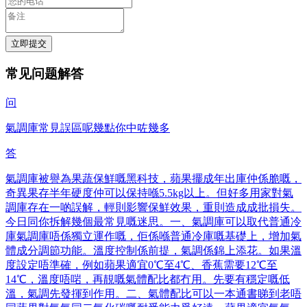
立即提交
常见问题解答
问
氣調庫常見誤區呢幾點你中咗幾多
答
氣調庫被譽為果蔬保鮮嘅黑科技，蘋果擺成年出庫仲係脆嘅，
奇異果存半年硬度仲可以保持喺5.5kg以上。但好多用家對氣
調庫存在一啲誤解，輕則影響保鮮效果，重則造成成批損失。
今日同你拆解幾個最常見嘅迷思。一、氣調庫可以取代普通冷
庫氣調庫唔係獨立運作嘅，佢係喺普通冷庫嘅基礎上，增加氣
體成分調節功能。溫度控制係前提，氣調係錦上添花。如果溫
度設定唔準確，例如蘋果適宜0℃至4℃、香蕉需要12℃至
14℃，溫度唔啱，再靚嘅氣體配比都冇用。先要有穩定嘅低
溫，氣調先發揮到作用。二、氣體配比可以一本通書睇到老唔