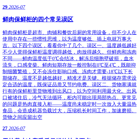
29
2026-07
鲜肉保鲜柜的四个常见误区
鲜肉保鲜柜是超市、肉铺和餐饮后厨的常用设备，但不少人在
使用中存在一些惯性思维，以为温度够低、插上电就万事大
吉。以下四个误区，看看你中了几个。误区一、温度越低越好
不少人觉得保鲜柜温度调得越低，肉放得越久。但鲜肉和冻肉
不同——鲜肉温度低于0℃会结冰，解冻后细胞壁破损，血水
流失，口感变柴。鲜肉短期存放一般控制在0℃至4℃，既能抑
制细菌繁殖，又不会冻住影响口感。冻肉才需要-18℃以下长
期储存。温度不是越低越好，精准才是关键。根据储存需求设
定合适的温度，既保证品质又节约电费。误区二、货物塞满就
行有的保鲜柜里货物堆到出风口，以为空间利用最大化。出风
口被堵住后，冷气无法循环，柜内可能出现局部热点。更常见
的问题是热肉直接入柜——温度尚未稳定时一次放入大量温热
食品，会造成机器负载过大，压缩机长时间工作，加速磨损。
货物之间应留出空
27
2026-07