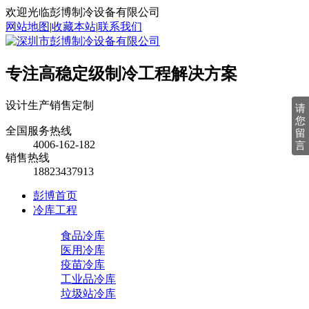
欢迎光临彭博制冷设备有限公司
网站地图
|
收藏本站
|
联系我们
专注高稳定级制冷工程解决方案
设计
生产
销售
定制
请
您
全国服务热线
留
4006-162-182
言
销售热线
18823437913
彭博首页
冷库工程
食品冷库
医用冷库
疫苗冷库
工业品冷库
垃圾站冷库