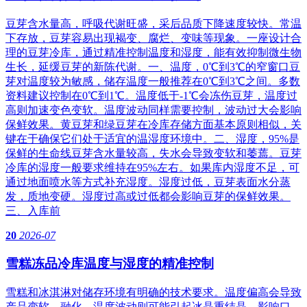
豆芽含水量高，呼吸代谢旺盛，采后品质下降速度较快。常温
下存放，豆芽容易出现褐变、腐烂、变味等现象。一座设计合
理的豆芽冷库，通过精准控制温度和湿度，能有效抑制微生物
生长，延缓豆芽的新陈代谢。一、温度，0℃到3℃的窄窗口豆
芽对温度较为敏感，储存温度一般推荐在0℃到3℃之间。多数
资料建议控制在0℃到1℃。温度低于-1℃会冻伤豆芽，温度过
高则加速变色变软。温度波动同样需要控制，波动过大会影响
保鲜效果。黄豆芽和绿豆芽在冷库存储方面基本原则相似，关
键在于确保它们处于适宜的温湿度环境中。二、湿度，95%是
保鲜的生命线豆芽含水量较高，失水会导致变软和萎蔫。豆芽
冷库的湿度一般要求维持在95%左右。如果库内湿度不足，可
通过地面喷水等方式补充湿度。湿度过低，豆芽表面水分蒸
发，质地变硬。湿度过高或过低都会影响豆芽的保鲜效果。
三、入库前
20
2026-07
雪糕冻品冷库温度与湿度的精准控制
雪糕和冰淇淋对储存环境有明确的技术要求。温度偏高会导致
产品变软、融化，温度波动则可能引起冰晶重结晶，影响口