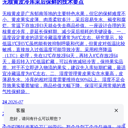
无核黄皮冷库采后保鲜的技术要点
无核黄皮是广东郁南等地的主要特色水果，但它的保鲜难度不
小。黄皮果实皮薄、肉质柔软多汁，采后容易失水、褐变和腐
烂。常温下存放2到3天就会失去商品价值。一座设计合理的无
核黄皮冷库，是延长保鲜期、减少采后损耗的关键设备。一、
温度设定黄皮的适宜冷藏温度通常为8℃左右。研究显示，较
低温3℃到5℃虽然能有效抑制呼吸和代谢，但黄皮对低温比较
敏感，直接放入过低温度可能导致冷害。采用程序降温
（LTC）处理，先在12℃存放2到4天，再转入8℃存放2到4
天，最后转入3℃低温贮藏，可以有效减轻冷害，保持果实品
质。对于不立即进入物流的果实，建议先入库短期贮藏，最适
宜冷藏温度为8℃左右。二、湿度管理黄皮果实含水量高，皮
薄易失水。冷库的相对湿度需要维持在90%以上。湿度不足会
导致果实萎蔫皱缩，商品价值大幅下降。保湿可采用常规的透
气性保鲜袋。
24
2026-07
×
客服
木耳冷库鲜品与干品储存方式不同
您好，请问有什么可以帮您？
木耳的储存需要区分产品形态。鲜木耳和干木耳对温度、湿度