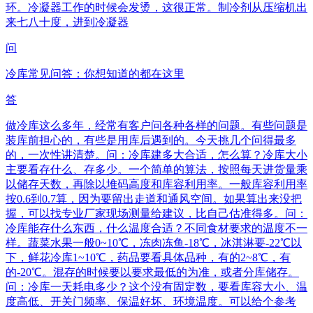
环。冷凝器工作的时候会发烫，这很正常。制冷剂从压缩机出
来七八十度，进到冷凝器
问
冷库常见问答：你想知道的都在这里
答
做冷库这么多年，经常有客户问各种各样的问题。有些问题是
装库前担心的，有些是用库后遇到的。今天挑几个问得最多
的，一次性讲清楚。问：冷库建多大合适，怎么算？冷库大小
主要看存什么、存多少。一个简单的算法，按照每天进货量乘
以储存天数，再除以堆码高度和库容利用率。一般库容利用率
按0.6到0.7算，因为要留出走道和通风空间。如果算出来没把
握，可以找专业厂家现场测量给建议，比自己估准得多。问：
冷库能存什么东西，什么温度合适？不同食材要求的温度不一
样。蔬菜水果一般0~10℃，冻肉冻鱼-18℃，冰淇淋要-22℃以
下，鲜花冷库1~10℃，药品要看具体品种，有的2~8℃，有
的-20℃。混存的时候要以要求最低的为准，或者分库储存。
问：冷库一天耗电多少？这个没有固定数，要看库容大小、温
度高低、开关门频率、保温好坏、环境温度。可以给个参考