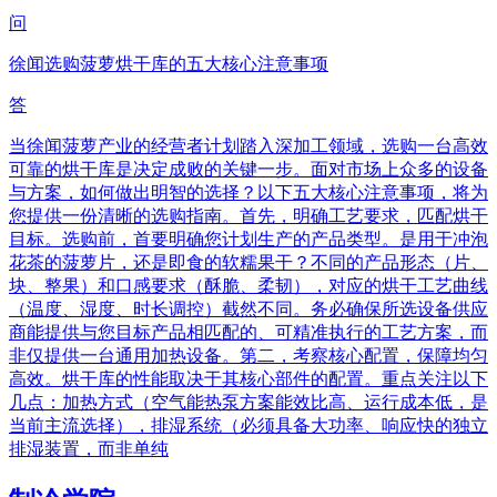
问
徐闻选购菠萝烘干库的五大核心注意事项
答
当徐闻菠萝产业的经营者计划踏入深加工领域，选购一台高效
可靠的烘干库是决定成败的关键一步。面对市场上众多的设备
与方案，如何做出明智的选择？以下五大核心注意事项，将为
您提供一份清晰的选购指南。首先，明确工艺要求，匹配烘干
目标。选购前，首要明确您计划生产的产品类型。是用于冲泡
花茶的菠萝片，还是即食的软糯果干？不同的产品形态（片、
块、整果）和口感要求（酥脆、柔韧），对应的烘干工艺曲线
（温度、湿度、时长调控）截然不同。务必确保所选设备供应
商能提供与您目标产品相匹配的、可精准执行的工艺方案，而
非仅提供一台通用加热设备。第二，考察核心配置，保障均匀
高效。烘干库的性能取决于其核心部件的配置。重点关注以下
几点：加热方式（空气能热泵方案能效比高、运行成本低，是
当前主流选择），排湿系统（必须具备大功率、响应快的独立
排湿装置，而非单纯