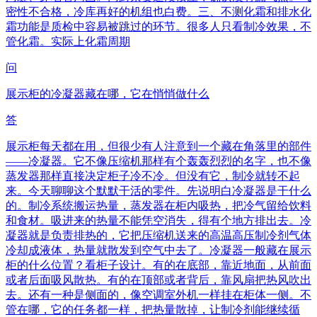
密性不合格，冷库再好的机组也白费。三、不测化霜和排水化
霜功能是质检中容易被跳过的环节。很多人只看制冷效果，不
管化霜。实际上化霜周期
问
展示柜的冷凝器藏在哪，它在悄悄做什么
答
展示柜每天都在用，但很少有人注意到一个藏在角落里的部件
——冷凝器。它不像压缩机那样有个轰轰烈烈的名字，也不像
蒸发器那样直接决定柜子冷不冷。但没有它，制冷就转不起
来。今天聊聊这个默默干活的零件。先说明白冷凝器是干什么
的。制冷系统搬运热量，蒸发器在柜内吸热，把冷气留给饮料
和食材。吸进来的热量不能凭空消失，得有个地方排出去。冷
凝器就是负责排热的，它把压缩机送来的高温高压制冷剂气体
冷却成液体，热量就散发到空气中去了。冷凝器一般藏在展示
柜的什么位置？看柜子设计。有的在底部，靠近地面，从前面
或者后面吸风散热。有的在顶部或者背后，靠风扇把热风吹出
去。还有一种是侧面的，像空调室外机一样挂在柜体一侧。不
管在哪，它的任务都一样，把热量散掉，让制冷剂能继续循